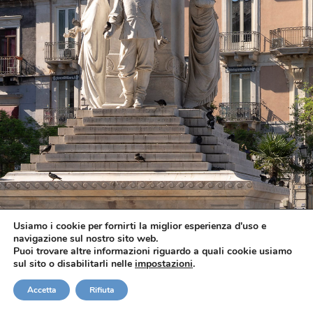
Usiamo i cookie per fornirti la miglior esperienza d'uso e
navigazione sul nostro sito web.
Puoi trovare altre informazioni riguardo a quali cookie usiamo
sul sito o disabilitarli nelle
impostazioni
.
VIVERE CATANIA
Dove storia,
Verifica Disponibilità
Accetta
Rifiuta
tradizione e vita si